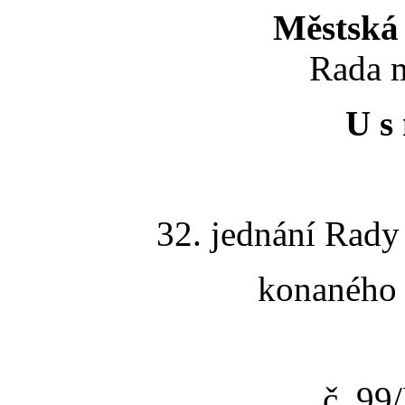
Městská 
Rada m
U s 
32. jednání Rady
konaného 
č. 9