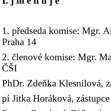
I. j m e n u j e
1. předseda komise: Mgr. A
Praha 14
2. členové komise: Mgr. Ma
ČŠI
PhDr. Zdeňka Klesnilová,
pí Jitka Horáková, zástupc