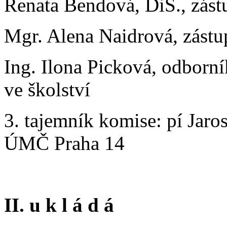
Renata Bendová, DiS., zást
Mgr. Alena Naidrová, zástup
Ing. Ilona Picková, odborník
ve školství
3. tajemník komise: pí Jaro
ÚMČ Praha 14
II. u k l á d á