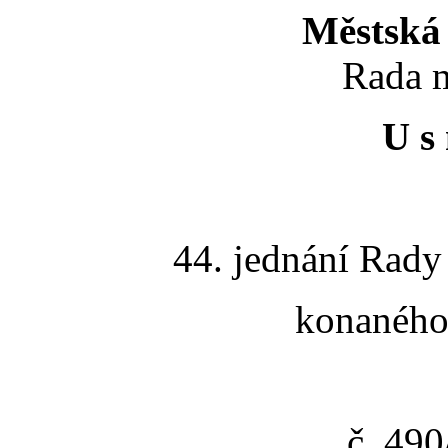
Městská 
Rada m
U s 
44. jednání Rady
konaného 
č. 49