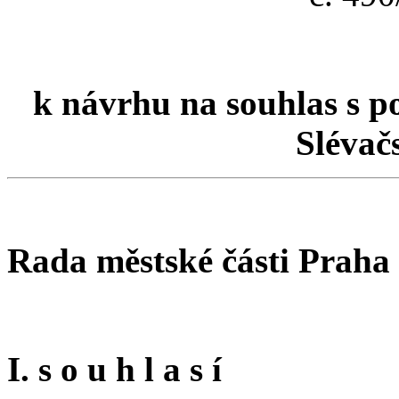
k návrhu na souhlas s po
Slévač
Rada městské části Praha
I. s o u h l a s í