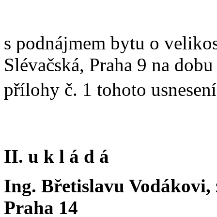
s podnájmem bytu o velikost
Slévačská, Praha 9 na dobu 
přílohy č. 1 tohoto usnesen
II. u k l á d á
Ing. Břetislavu Vodákovi, 
Praha 14