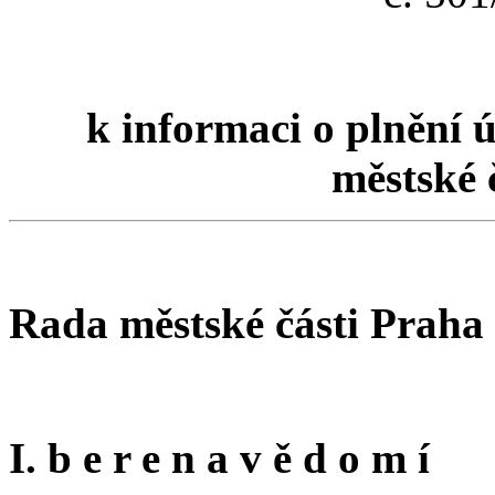
k informaci o plnění 
městské 
Rada městské části Praha
I. b e r e n a v ě d o m í