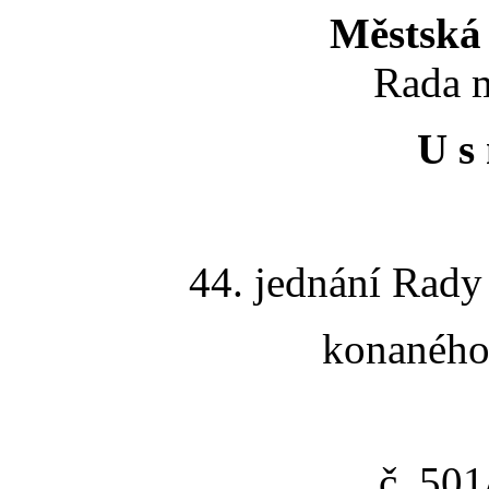
Městská 
Rada m
U s 
44. jednání Rady
konaného 
č. 50