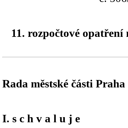
11. rozpočtové opatření 
Rada městské části Praha
I. s c h v a l u j e