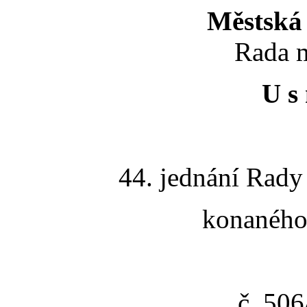
Městská 
Rada m
U s 
44. jednání Rady
konaného 
č. 50