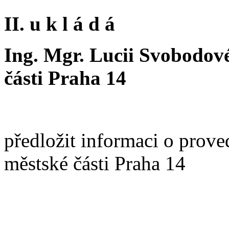
II. u k l á d á
Ing. Mgr. Lucii Svobodové
části Praha 14
předložit informaci o prov
městské části Praha 14