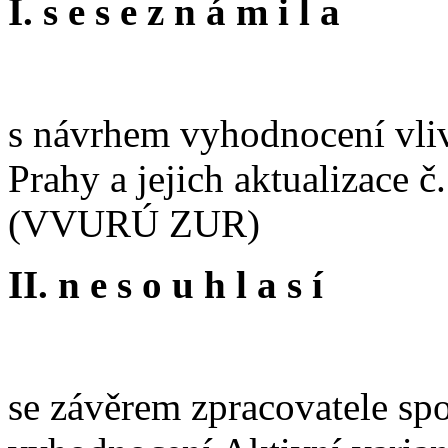
I. s e s e z n á m i l a
s návrhem vyhodnocení vli
Prahy a jejich aktualizace č
(VVURÚ ZUR)
II. n e s o u h l a s í
se závěrem zpracovatele spo