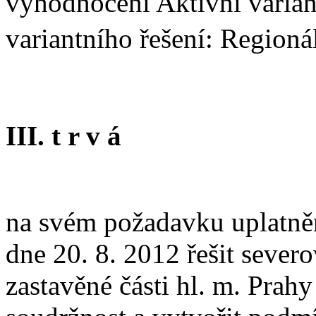
vyhodnocení Aktivní varian
variantního řešení: Region
III. t r v á
na svém požadavku uplatněn
dne 20. 8. 2012 řešit sev
zastavěné části hl. m. Prahy