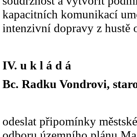
soudržnost a vytvořit podm
kapacitních komunikací umož
intenzivní dopravy z hustě 
IV. u k l á d á
Bc. Radku Vondrovi, staro
odeslat připomínky městs
odboru územního plánu Magi