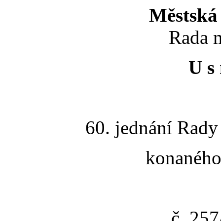
Městská 
Rada m
U s 
60. jednání Rady
konaného 
č. 25