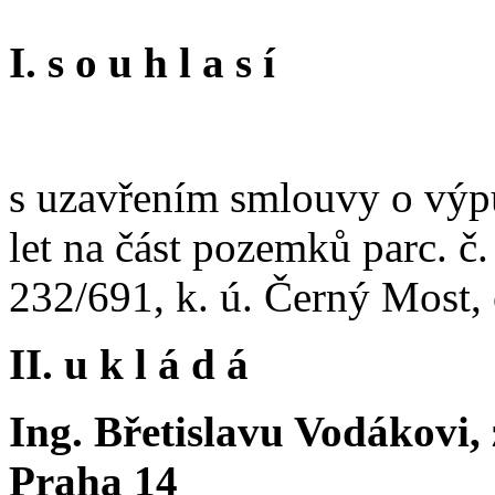
I. s o u h l a s í
s uzavřením smlouvy o vý
let na část pozemků parc. č.
232/691, k. ú. Černý Most,
II. u k l á d á
Ing. Břetislavu Vodákovi, 
Praha 14