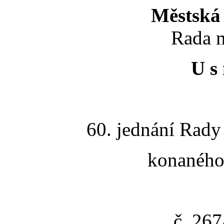
Městská 
Rada m
U s 
60. jednání Rady
konaného 
č. 26