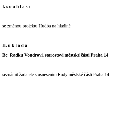
I. s o u h l a s í
se změnou projektu Hudba na hladině
II. u k l á d á
Bc. Radku Vondrovi, starostovi městské části Praha 14
seznámit žadatele s usnesením Rady městské části Praha 14