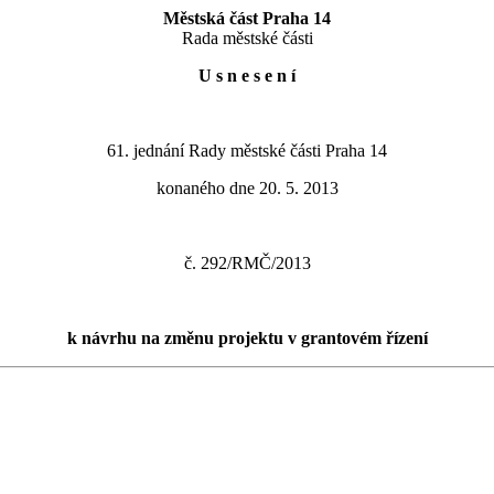
Městská část Praha 14
Rada městské části
U s n e s e n í
61. jednání Rady městské části Praha 14
konaného dne 20. 5. 2013
č. 292/RMČ/2013
k návrhu na změnu projektu v grantovém řízení