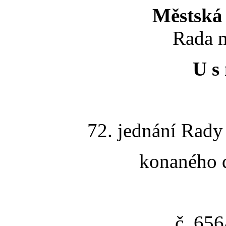
Městská 
Rada m
U s 
72. jednání Rady
konaného d
č. 65