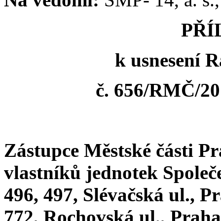
PŘÍ
k usnesení R
č. 656/RMČ/201
Zástupce Městské části P
vlastníků jednotek Společe
496, 497, Slévačská ul., Pr
772, Rochovská ul., Praha