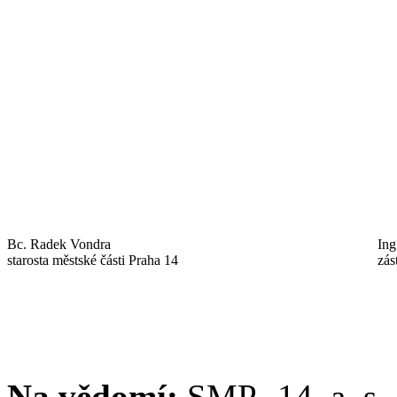
Bc. Radek Vondra
Ing
starosta městské části Praha 14
zás
Na vědomí:
SMP- 14, a. s.