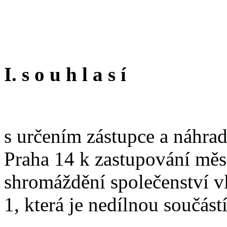
I. s o u h l a s í
s určením zástupce a náhrad
Praha 14 k zastupování měst
shromáždění společenství vl
1, která je nedílnou součást