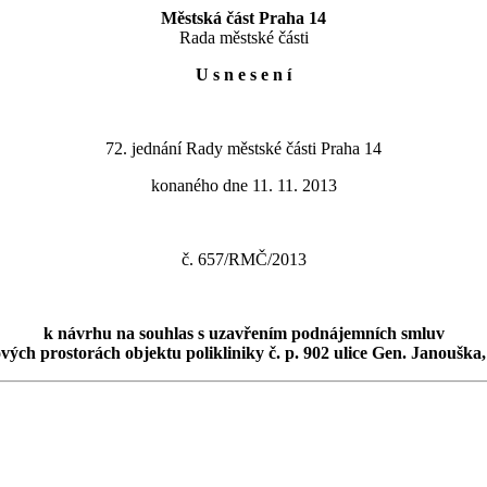
Městská část Praha 14
Rada městské části
U s n e s e n í
72. jednání Rady městské části Praha 14
konaného dne 11. 11. 2013
č. 657/RMČ/2013
k návrhu na souhlas s uzavřením podnájemních smluv
vých prostorách objektu polikliniky č. p. 902 ulice Gen. Janouška