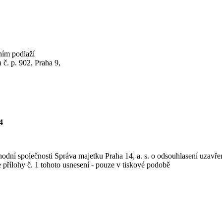
ním podlaží
 č. p. 902, Praha 9,
4
chodní společnosti Správa majetku Praha 14, a. s. o odsouhlasení uza
e přílohy č. 1 tohoto usnesení - pouze v tiskové podobě