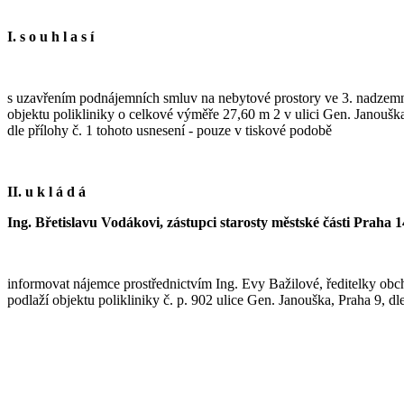
I. s o u h l a s í
s uzavřením podnájemních smluv na nebytové prostory ve 3. nadzem
objektu polikliniky o celkové výměře 27,60 m 2 v ulici Gen. Janouška
dle přílohy č. 1 tohoto usnesení - pouze v tiskové podobě
II. u k l á d á
Ing. Břetislavu Vodákovi, zástupci starosty městské části Praha 1
informovat nájemce prostřednictvím Ing. Evy Bažilové, ředitelky ob
podlaží objektu polikliniky č. p. 902 ulice Gen. Janouška, Praha 9, dl