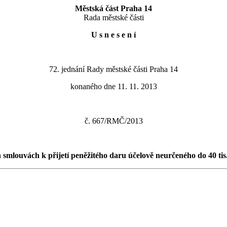
Městská část Praha 14
Rada městské části
U s n e s e n í
72. jednání Rady městské části Praha 14
konaného dne 11. 11. 2013
č. 667/RMČ/2013
smlouvách k přijetí peněžitého daru účelově neurčeného do 40 tis.