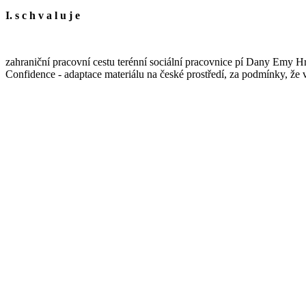
I. s c h v a l u j e
zahraniční pracovní cestu terénní sociální pracovnice pí Dany Emy H
Confidence - adaptace materiálu na české prostředí, za podmínky, že 