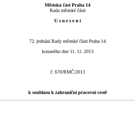
Městská část Praha 14
Rada městské části
U s n e s e n í
72. jednání Rady městské části Praha 14
konaného dne 11. 11. 2013
č. 670/RMČ/2013
k souhlasu k zahraniční pracovní cestě