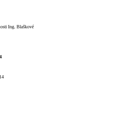
dosti Ing. Blaškové
4
 14