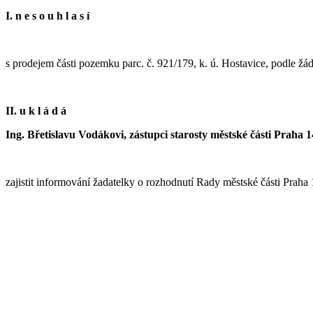
I. n e s o u h l a s í
s prodejem části pozemku parc. č. 921/179, k. ú. Hostavice, podle žá
II. u k l á d á
Ing. Břetislavu Vodákovi, zástupci starosty městské části Praha 1
zajistit informování žadatelky o rozhodnutí Rady městské části Praha