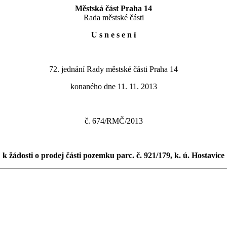
Městská část Praha 14
Rada městské části
U s n e s e n í
72. jednání Rady městské části Praha 14
konaného dne 11. 11. 2013
č. 674/RMČ/2013
k žádosti o prodej části pozemku parc. č. 921/179, k. ú. Hostavice