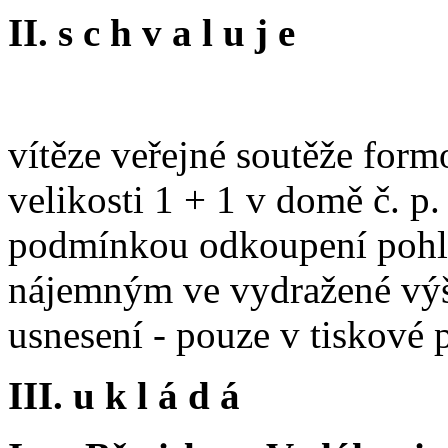
II. s c h v a l u j e
vítěze veřejné soutěže form
velikosti 1 + 1 v domě č. p.
podmínkou odkoupení pohl
nájemným ve vydražené výši
usnesení - pouze v tiskové
III. u k l á d á