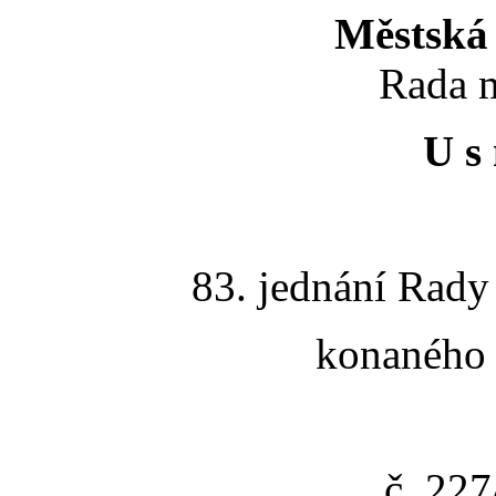
Městská 
Rada m
U s 
83. jednání Rady
konaného 
č. 22