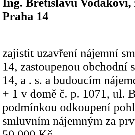
Ing. Břetislavu Vodákovi, 
Praha 14
zajistit uzavření nájemní s
14, zastoupenou obchodní s
14, a . s. a budoucím nájem
+ 1 v domě č. p. 1071, ul. B
podmínkou odkoupení pohle
smluvním nájemným za prvn
50.000 Kč