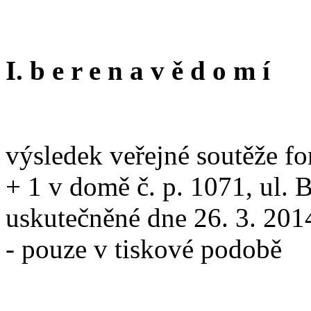
I. b e r e n a v ě d o m í
výsledek veřejné soutěže for
+ 1 v domě č. p. 1071, ul. B
uskutečněné dne 26. 3. 2014
- pouze v tiskové podobě