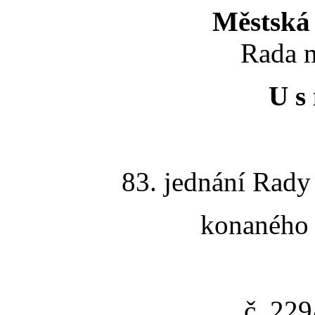
Městská 
Rada m
U s 
83. jednání Rady
konaného 
č. 22