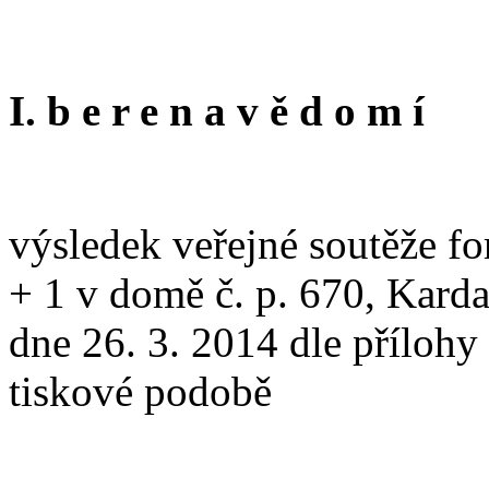
I. b e r e n a v ě d o m í
výsledek veřejné soutěže for
+ 1 v domě č. p. 670, Karda
dne 26. 3. 2014 dle přílohy 
tiskové podobě