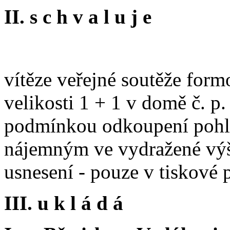
II. s c h v a l u j e
vítěze veřejné soutěže form
velikosti 1 + 1 v domě č. p.
podmínkou odkoupení pohl
nájemným ve vydražené výši
usnesení - pouze v tiskové
III. u k l á d á