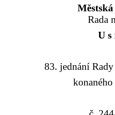
Městská 
Rada m
U s 
83. jednání Rady
konaného 
č. 24