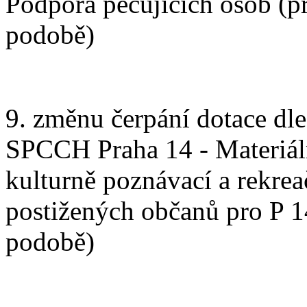
Podpora pečujících osob (př
podobě)
9. změnu čerpání dotace dle
SPCCH Praha 14 - Materiáln
kulturně poznávací a rekrea
postižených občanů pro P 14
podobě)