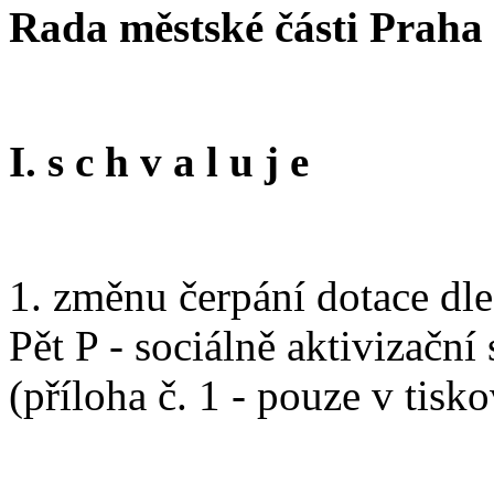
Rada městské části Praha
I. s c h v a l u j e
1. změnu čerpání dotace dle 
Pět P - sociálně aktivizační
(příloha č. 1 - pouze v tis