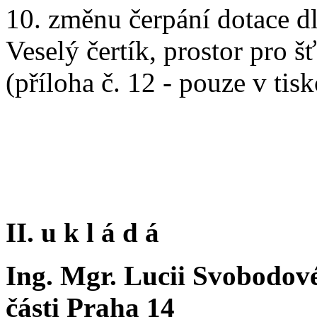
10. změnu čerpání dotace dle
Veselý čertík, prostor pro š
(příloha č. 12 - pouze v ti
II. u k l á d á
Ing. Mgr. Lucii Svobodové
části Praha 14