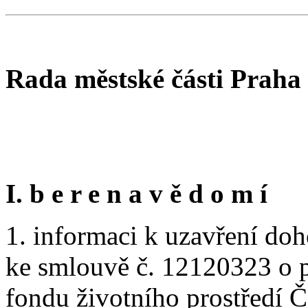
Rada městské části Praha
I. b e r e n a v ě d o m í
1. informaci k uzavření doh
ke smlouvě č. 12120323 o p
fondu životního prostředí