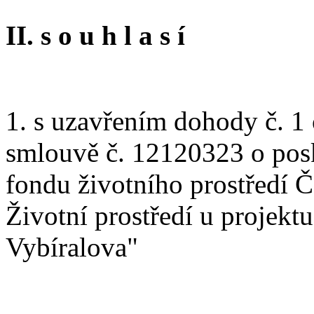
II. s o u h l a s í
1. s uzavřením dohody č. 1
smlouvě č. 12120323 o posk
fondu životního prostředí
Životní prostředí u projek
Vybíralova"