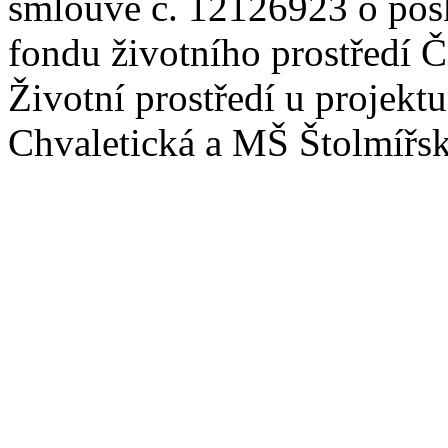
smlouvě č. 12126923 o posk
fondu životního prostředí
Životní prostředí u projek
Chvaletická a MŠ Štolmířs