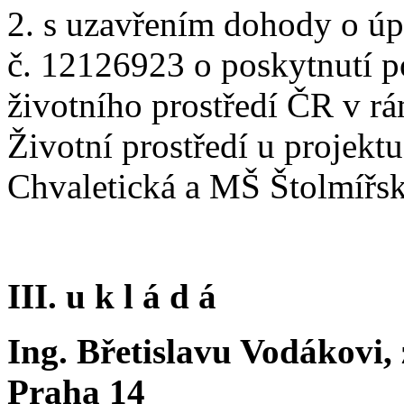
2. s uzavřením dohody o úp
č. 12126923 o poskytnutí p
životního prostředí ČR v r
Životní prostředí u projek
Chvaletická a MŠ Štolmířs
III. u k l á d á
Ing. Břetislavu Vodákovi, 
Praha 14