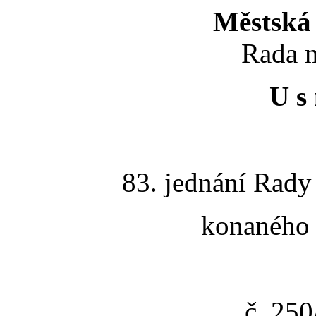
Městská 
Rada m
U s 
83. jednání Rady
konaného 
č. 25