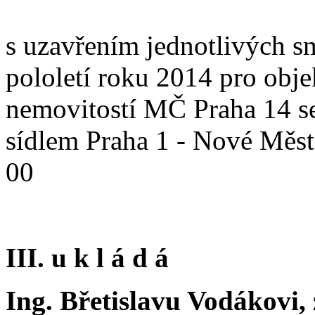
s uzavřením jednotlivých s
pololetí roku 2014 pro obje
nemovitostí MČ Praha 14 se 
sídlem Praha 1 - Nové Měs
00
III. u k l á d á
Ing. Břetislavu Vodákovi, 