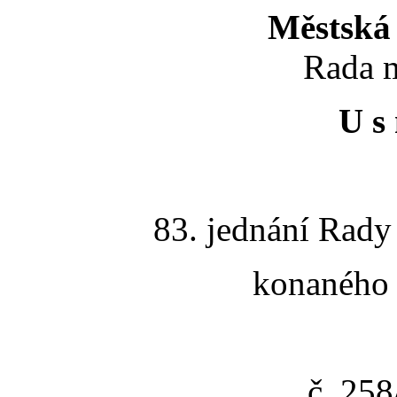
Městská 
Rada m
U s 
83. jednání Rady
konaného 
č. 25