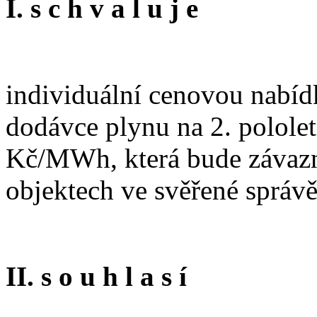
I. s c h v a l u j e
individuální cenovou nabídk
dodávce plynu na 2. polole
Kč/MWh, která bude závazn
objektech ve svěřené správ
II. s o u h l a s í