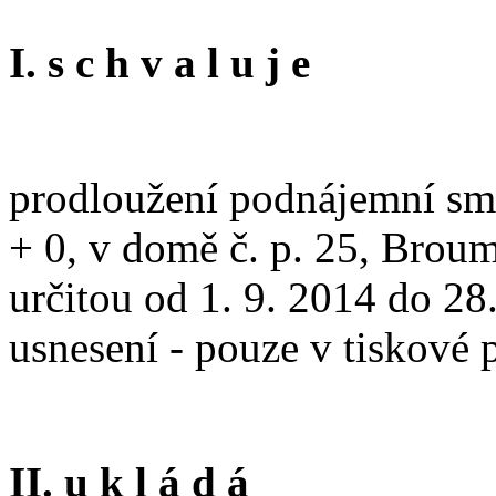
I. s c h v a l u j e
prodloužení podnájemní sml
+ 0, v domě č. p. 25, Broum
určitou od 1. 9. 2014 do 28.
usnesení - pouze v tiskové
II. u k l á d á