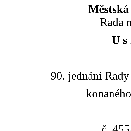
Městská 
Rada m
U s 
90. jednání Rady
konaného 
č. 45