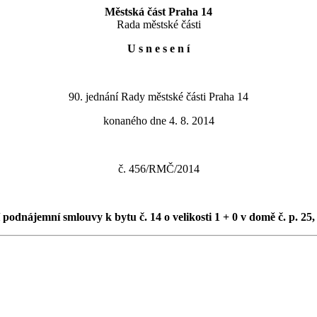
Městská část Praha 14
Rada městské části
U s n e s e n í
90. jednání Rady městské části Praha 14
konaného dne 4. 8. 2014
č. 456/RMČ/2014
podnájemní smlouvy k bytu č. 14 o velikosti 1 + 0 v domě č. p. 25