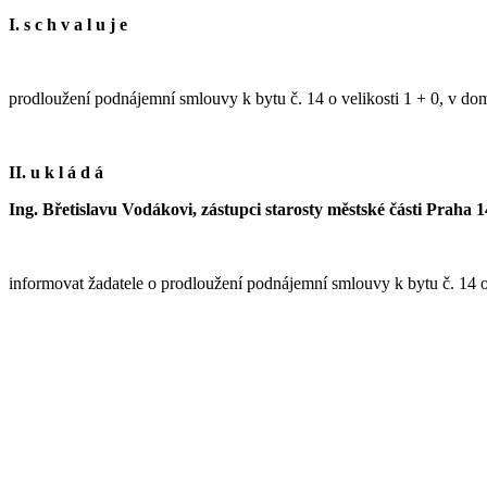
I. s c h v a l u j e
prodloužení podnájemní smlouvy k bytu č. 14 o velikosti 1 + 0, v dom
II. u k l á d á
Ing. Břetislavu Vodákovi, zástupci starosty městské části Praha 1
informovat žadatele o prodloužení podnájemní smlouvy k bytu č. 14 o 