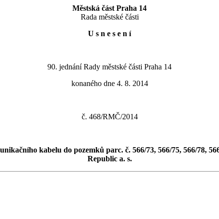
Městská část Praha 14
Rada městské části
U s n e s e n í
90. jednání Rady městské části Praha 14
konaného dne 4. 8. 2014
č. 468/RMČ/2014
kačního kabelu do pozemků parc. č. 566/73, 566/75, 566/78, 566/8
Republic a. s.