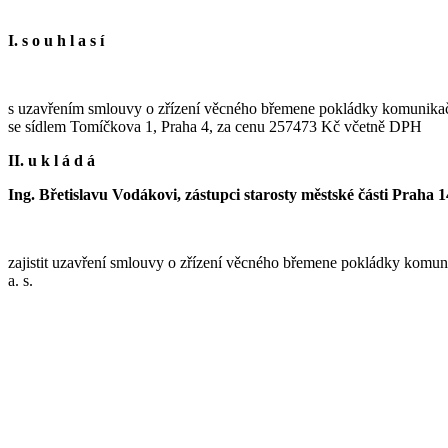
I. s o u h l a s í
s uzavřením smlouvy o zřízení věcného břemene pokládky komunikační
se sídlem Tomíčkova 1, Praha 4, za cenu 257473 Kč včetně DPH
II. u k l á d á
Ing. Břetislavu Vodákovi, zástupci starosty městské části Praha 1
zajistit uzavření smlouvy o zřízení věcného břemene pokládky komuni
a. s.