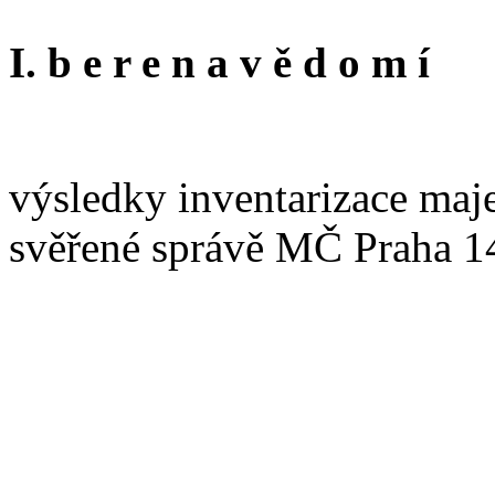
I. b e r e n a v ě d o m í
výsledky inventarizace maje
svěřené správě MČ Praha 14