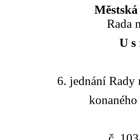
Městská 
Rada m
U s 
6. jednání Rady 
konaného 
č. 10