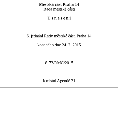
Městská část Praha 14
Rada městské části
U s n e s e n í
6. jednání Rady městské části Praha 14
konaného dne 24. 2. 2015
č. 73/RMČ/2015
k místní Agendě 21