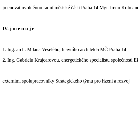
jmenovat uvolněnou radní městské části Praha 14 Mgr. Irenu Kolman
IV. j m e n u j e
1. Ing. arch. Milana Veselého, hlavního architekta MČ Praha 14
2. Ing. Gabrielu Krajcarovou, energetického specialistu společnosti 
externími spolupracovníky Strategického týmu pro řízení a rozvoj