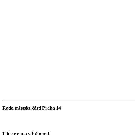
Rada městské části Praha 14
I. b e r e n a v ě d o m í