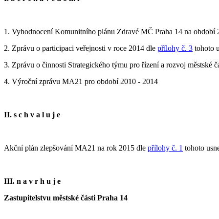
1. Vyhodnocení Komunitního plánu Zdravé MČ Praha 14 na období 
2. Zprávu o participaci veřejnosti v roce 2014 dle
přílohy č. 3
tohoto 
3. Zprávu o činnosti Strategického týmu pro řízení a rozvoj městské č
4. Výroční zprávu MA21 pro období 2010 - 2014
II. s c h v a l u j e
Akční plán zlepšování MA21 na rok 2015 dle
přílohy č. 1
tohoto usn
III. n a v r h u j e
Zastupitelstvu městské části Praha 14