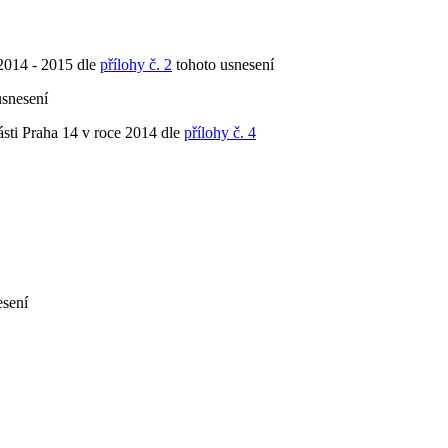
2014 - 2015 dle
přílohy č. 2
tohoto usnesení
usnesení
ásti Praha 14 v roce 2014 dle
přílohy č. 4
esení