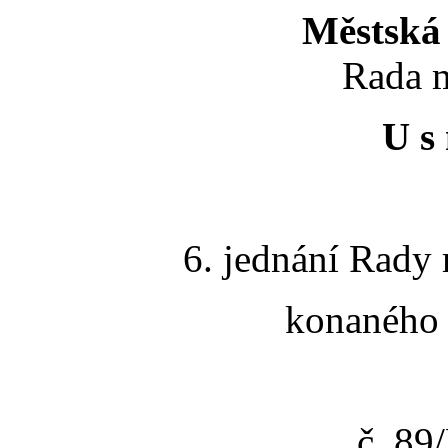
Městská 
Rada m
U s 
6. jednání Rady 
konaného 
č. 8