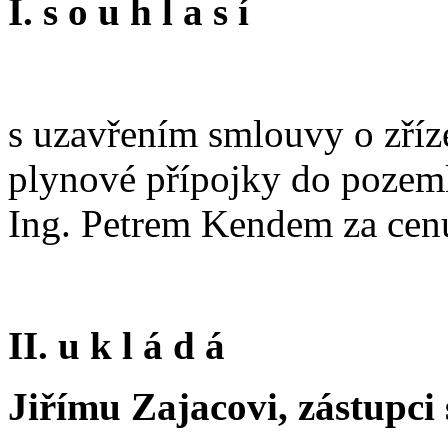
I. s o u h l a s í
s uzavřením smlouvy o zří
plynové přípojky do pozemku
Ing. Petrem Kendem za ce
II. u k l á d á
Jiřímu Zajacovi, zástupci 