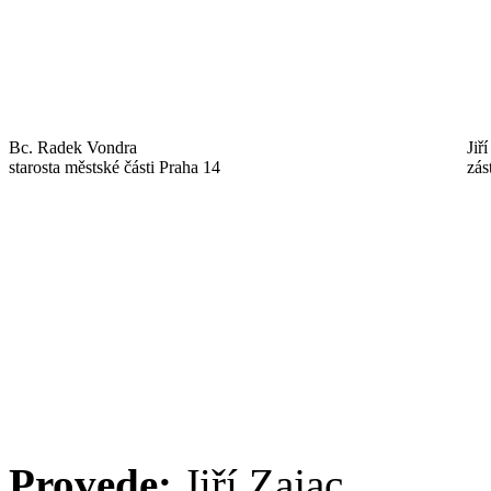
Bc. Radek Vondra
Jiř
starosta městské části Praha 14
zás
Provede:
Jiří Zajac