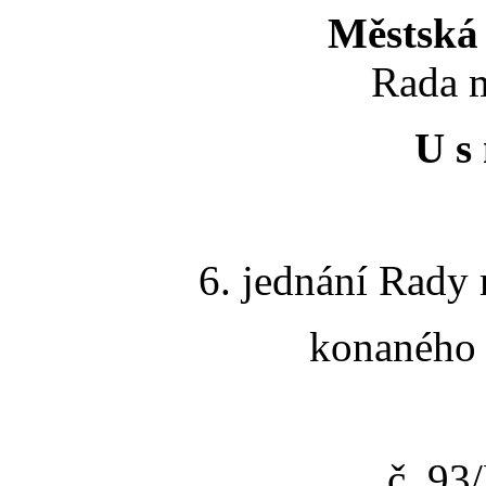
Městská 
Rada m
U s 
6. jednání Rady 
konaného 
č. 9