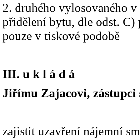
2. druhého vylosovaného v 
přidělení bytu, dle odst. C)
pouze v tiskové podobě
III. u k l á d á
Jiřímu Zajacovi, zástupci 
zajistit uzavření nájemní s