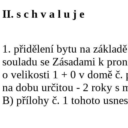
II. s c h v a l u j e
1. přidělení bytu na základ
souladu se Zásadami k pron
o velikosti 1 + 0 v domě č.
na dobu určitou - 2 roky s 
B) přílohy č. 1 tohoto usne