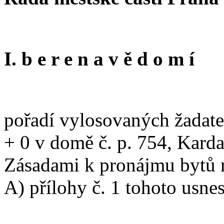
I. b e r e n a v ě d o m í
pořadí vylosovaných žadatel
+ 0 v domě č. p. 754, Karda
Zásadami k pronájmu bytů mě
A) přílohy č. 1 tohoto usne