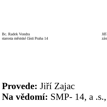
Bc. Radek Vondra
Jiř
starosta městské části Praha 14
zás
Provede:
Jiří Zajac
Na vědomí:
SMP- 14, a .s.