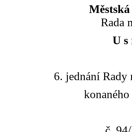
Městská 
Rada m
U s 
6. jednání Rady 
konaného 
č. 9