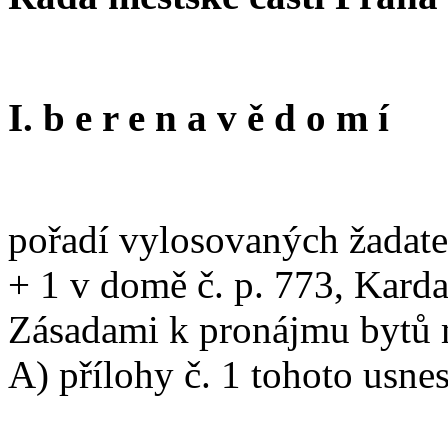
I. b e r e n a v ě d o m í
pořadí vylosovaných žadatel
+ 1 v domě č. p. 773, Karda
Zásadami k pronájmu bytů mě
A) přílohy č. 1 tohoto usne