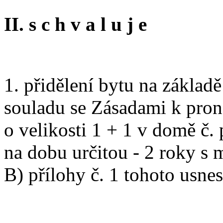
II. s c h v a l u j e
1. přidělení bytu na základ
souladu se Zásadami k pron
o velikosti 1 + 1 v domě č.
na dobu určitou - 2 roky s 
B) přílohy č. 1 tohoto usne