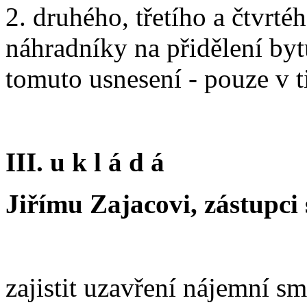
2. druhého, třetího a čtvrt
náhradníky na přidělení bytu
tomuto usnesení - pouze v 
III. u k l á d á
Jiřímu Zajacovi, zástupci 
zajistit uzavření nájemní s