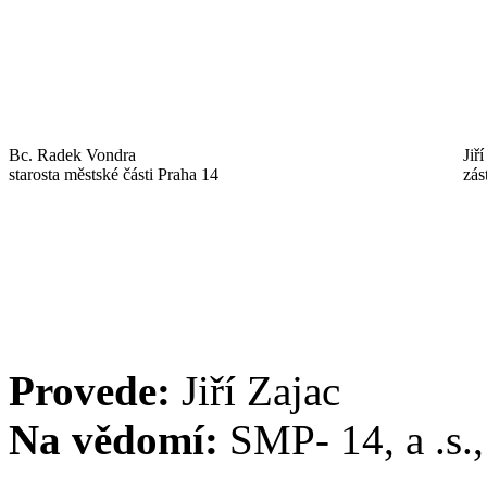
Bc. Radek Vondra
Jiř
starosta městské části Praha 14
zás
Provede:
Jiří Zajac
Na vědomí:
SMP- 14, a .s.