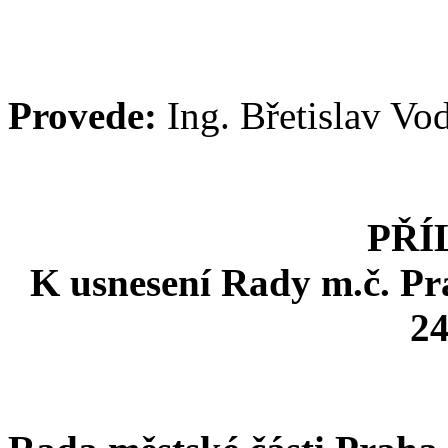
Provede:
Ing. Břetislav Vo
PŘÍ
K usnesení Rady m.č. Pr
24