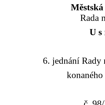
Městská 
Rada m
U s 
6. jednání Rady 
konaného 
č. 9