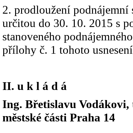
2. prodloužení podnájemní 
určitou do 30. 10. 2015 s
stanoveného podnájemného, 
přílohy č. 1 tohoto usnesení
II. u k l á d á
Ing. Břetislavu Vodákovi
městské části Praha 14