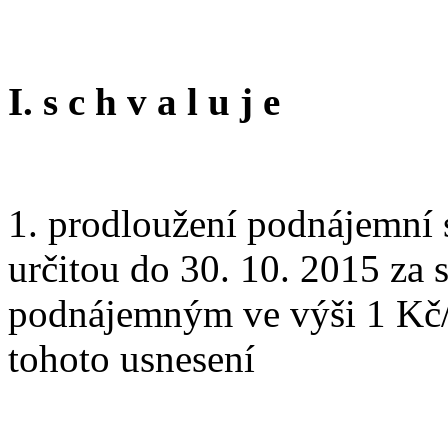
I. s c h v a l u j e
1. prodloužení podnájemní 
určitou do 30. 10. 2015 za s
podnájemným ve výši 1 Kč/m
tohoto usnesení