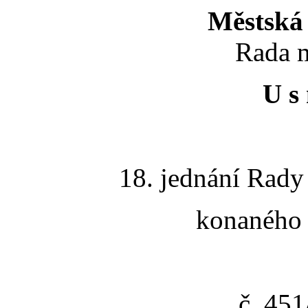
Městská 
Rada m
U s 
18. jednání Rady
konaného 
č. 45