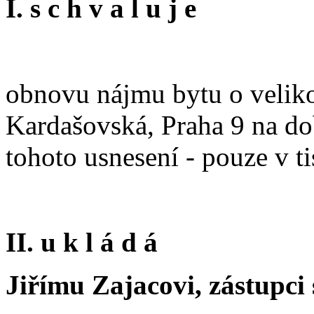
I. s c h v a l u j e
obnovu nájmu bytu o velikost
Kardašovská, Praha 9 na dob
tohoto usnesení - pouze v 
II. u k l á d á
Jiřímu Zajacovi, zástupci 