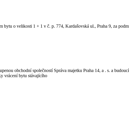
ím bytu o velikosti 1 + 1 v č. p. 774, Kardašovská ul., Praha 9, za podm
oupenou obchodní společností Správa majetku Praha 14, a . s. a budoucí
y vrácení bytu stávajícího