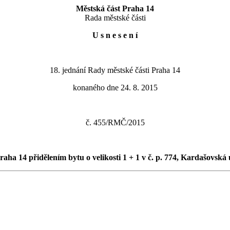
Městská část Praha 14
Rada městské části
U s n e s e n í
18. jednání Rady městské části Praha 14
konaného dne 24. 8. 2015
č. 455/RMČ/2015
aha 14 přidělením bytu o velikosti 1 + 1 v č. p. 774, Kardašovská 