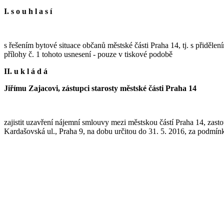
I. s o u h l a s í
s řešením bytové situace občanů městské části Praha 14, tj. s přidělen
přílohy č. 1 tohoto usnesení - pouze v tiskové podobě
II. u k l á d á
Jiřímu Zajacovi, zástupci starosty městské části Praha 14
zajistit uzavření nájemní smlouvy mezi městskou částí Praha 14, zast
Kardašovská ul., Praha 9, na dobu určitou do 31. 5. 2016, za podmínk