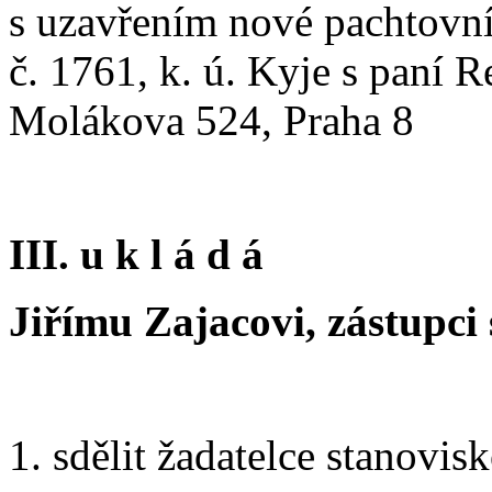
s uzavřením nové pachtovní
č. 1761, k. ú. Kyje s paní
Molákova 524, Praha 8
III. u k l á d á
Jiřímu Zajacovi, zástupci 
1. sdělit žadatelce stanov