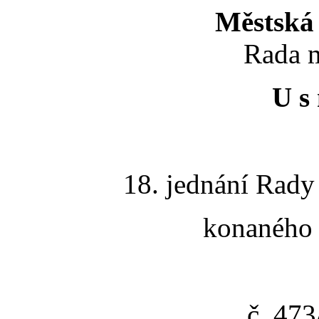
Městská 
Rada m
U s 
18. jednání Rady
konaného 
č. 47