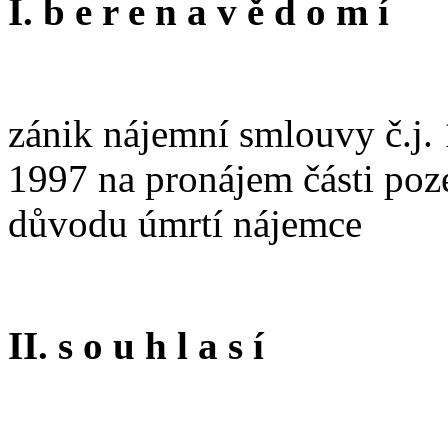
I. b e r e n a v ě d o m í
zánik nájemní smlouvy č.j.
1997 na pronájem části poze
důvodu úmrtí nájemce
II. s o u h l a s í