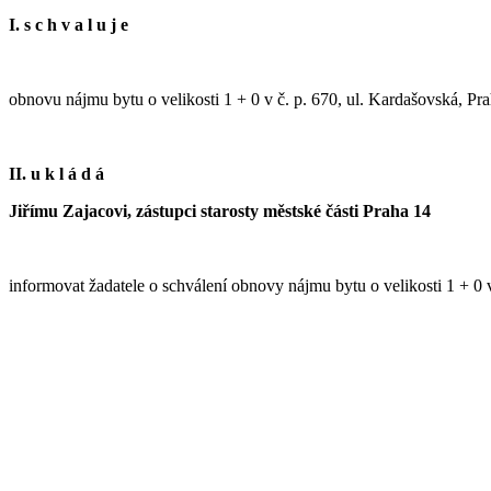
I. s c h v a l u j e
obnovu nájmu bytu o velikosti 1 + 0 v č. p. 670, ul. Kardašovská, Pra
II. u k l á d á
Jiřímu Zajacovi, zástupci starosty městské části Praha 14
informovat žadatele o schválení obnovy nájmu bytu o velikosti 1 + 0 