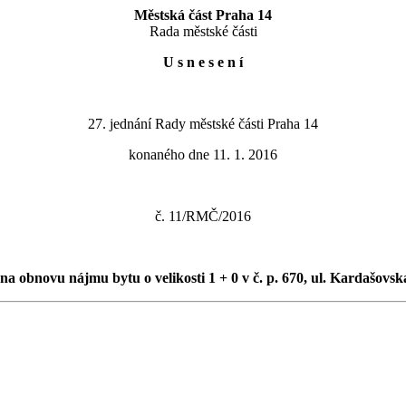
Městská část Praha 14
Rada městské části
U s n e s e n í
27. jednání Rady městské části Praha 14
konaného dne 11. 1. 2016
č. 11/RMČ/2016
na obnovu nájmu bytu o velikosti 1 + 0 v č. p. 670, ul. Kardašovsk