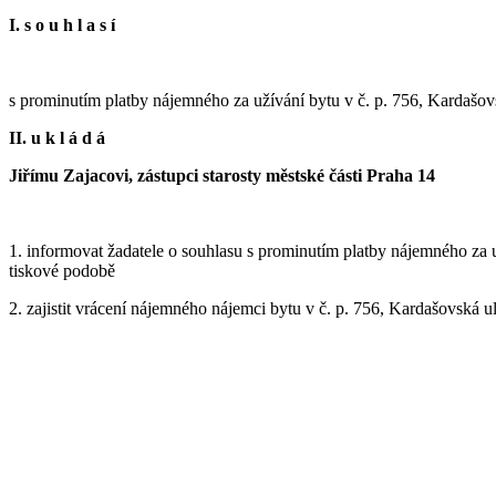
I. s o u h l a s í
s prominutím platby nájemného za užívání bytu v č. p. 756, Kardašovs
II. u k l á d á
Jiřímu Zajacovi, zástupci starosty městské části Praha 14
1. informovat žadatele o souhlasu s prominutím platby nájemného za už
tiskové podobě
2. zajistit vrácení nájemného nájemci bytu v č. p. 756, Kardašovská ul