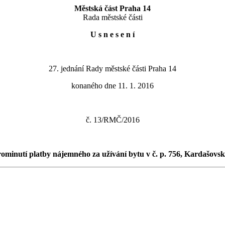
Městská část Praha 14
Rada městské části
U s n e s e n í
27. jednání Rady městské části Praha 14
konaného dne 11. 1. 2016
č. 13/RMČ/2016
rominutí platby nájemného za užívání bytu v č. p. 756, Kardašovsk