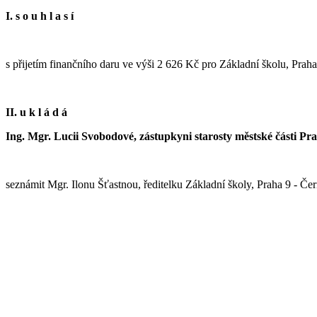
I. s o u h l a s í
s přijetím finančního daru ve výši 2 626 Kč pro Základní školu, Prah
II. u k l á d á
Ing. Mgr. Lucii Svobodové, zástupkyni starosty městské části Pr
seznámit Mgr. Ilonu Šťastnou, ředitelku Základní školy, Praha 9 - Če