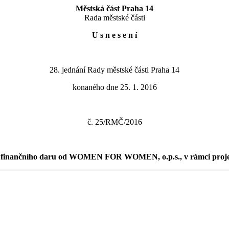
Městská část Praha 14
Rada městské části
U s n e s e n í
28. jednání Rady městské části Praha 14
konaného dne 25. 1. 2016
č. 25/RMČ/2016
tí finančního daru od WOMEN FOR WOMEN, o.p.s., v rámci proje