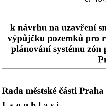
k návrhu na uzavření s
výpůjčku pozemků pro rea
plánování systému zón 
P
Rada městské části Praha
I. s o u h l a s í