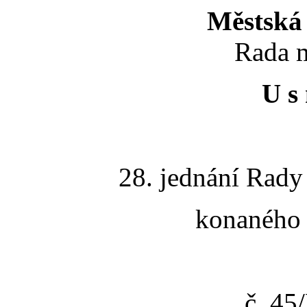
Městská 
Rada m
U s 
28. jednání Rady
konaného 
č. 4