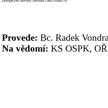
zástupkyně starosty městské části Praha 14
Provede:
Bc. Radek Vondr
Na vědomí:
KS OSPK, OŘ