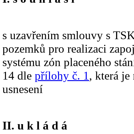
s uzavřením smlouvy s TSK
pozemků pro realizaci zapoj
systému zón placeného stán
14 dle
přílohy č. 1
, která j
usnesení
II. u k l á d á