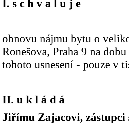
I. s c h v a l u j e
obnovu nájmu bytu o velikos
Ronešova, Praha 9 na dobu u
tohoto usnesení - pouze v 
II. u k l á d á
Jiřímu Zajacovi, zástupci 