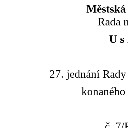
Městská 
Rada m
U s 
27. jednání Rady
konaného 
č. 7