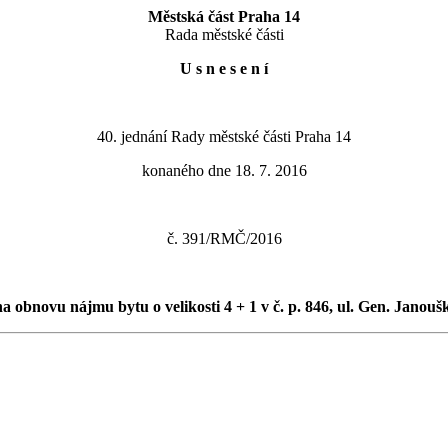
Městská část Praha 14
Rada městské části
U s n e s e n í
40. jednání Rady městské části Praha 14
konaného dne 18. 7. 2016
č. 391/RMČ/2016
a obnovu nájmu bytu o velikosti 4 + 1 v č. p. 846, ul. Gen. Janouš