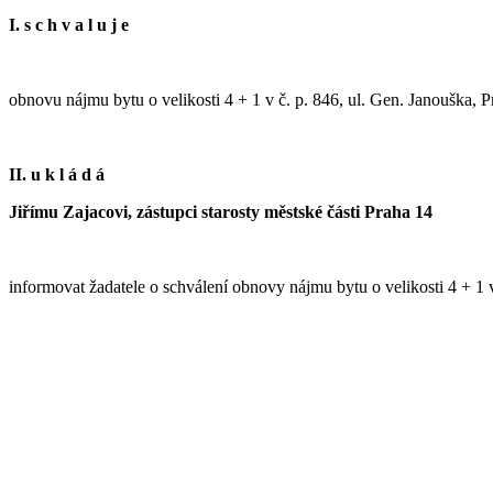
I. s c h v a l u j e
obnovu nájmu bytu o velikosti 4 + 1 v č. p. 846, ul. Gen. Janouška, P
II. u k l á d á
Jiřímu Zajacovi, zástupci starosty městské části Praha 14
informovat žadatele o schválení obnovy nájmu bytu o velikosti 4 + 1 v