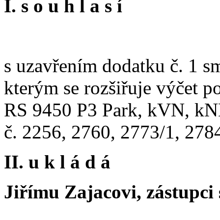
I. s o u h l a s í
s uzavřením dodatku č. 1 
kterým se rozšiřuje výčet 
RS 9450 P3 Park, kVN, kNN 
č. 2256, 2760, 2773/1, 2784
II. u k l á d á
Jiřímu Zajacovi, zástupci 