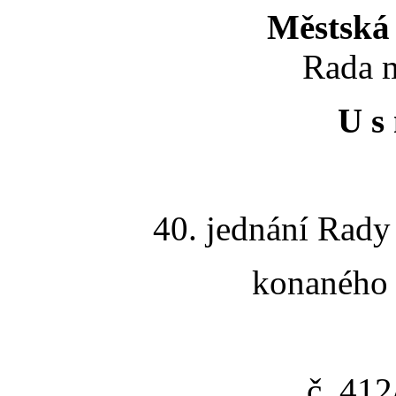
Městská 
Rada m
U s 
40. jednání Rady
konaného 
č. 41