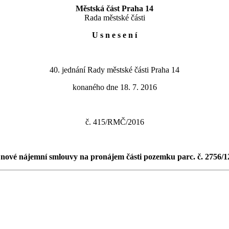
Městská část Praha 14
Rada městské části
U s n e s e n í
40. jednání Rady městské části Praha 14
konaného dne 18. 7. 2016
č. 415/RMČ/2016
 nové nájemní smlouvy na pronájem části pozemku parc. č. 2756/12