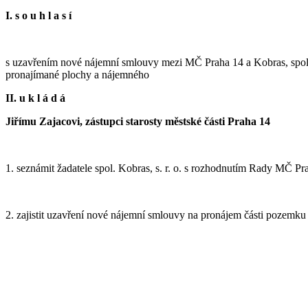
I. s o u h l a s í
s uzavřením nové nájemní smlouvy mezi MČ Praha 14 a Kobras, spol. s
pronajímané plochy a nájemného
II. u k l á d á
Jiřímu Zajacovi, zástupci starosty městské části Praha 14
1. seznámit žadatele spol. Kobras, s. r. o. s rozhodnutím Rady MČ Pr
2. zajistit uzavření nové nájemní smlouvy na pronájem části pozemku 