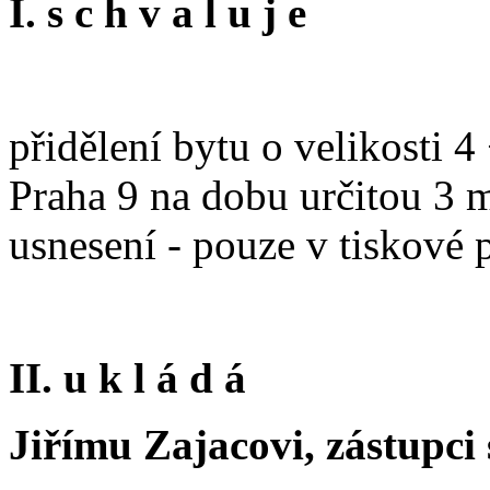
I. s c h v a l u j e
přidělení bytu o velikosti 4
Praha 9 na dobu určitou 3 m
usnesení - pouze v tiskové
II. u k l á d á
Jiřímu Zajacovi, zástupci 