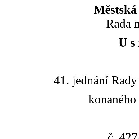
Městská 
Rada m
U s 
41. jednání Rady
konaného 
č. 42