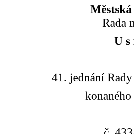
Městská 
Rada m
U s 
41. jednání Rady
konaného 
č. 43