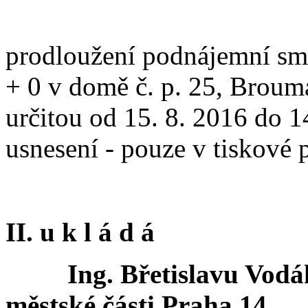
prodloužení podnájemní sml
+ 0 v domě č. p. 25, Brouma
určitou od 15. 8. 2016 do 14
usnesení - pouze v tiskové
II. u k l á d á
Ing. Břetislavu Vodáko
městské části Praha 14