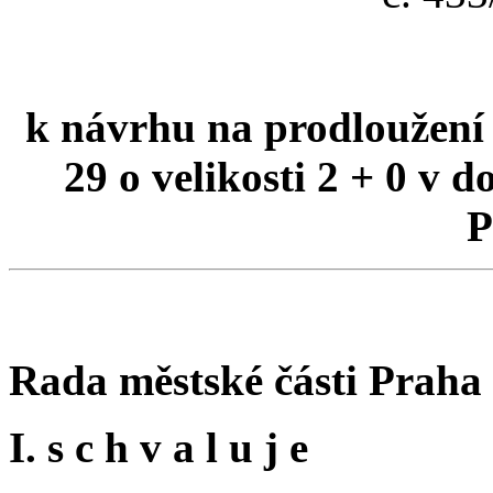
k návrhu na prodloužení
29 o velikosti 2 + 0 v 
P
Rada městské části Praha
I. s c h v a l u j e