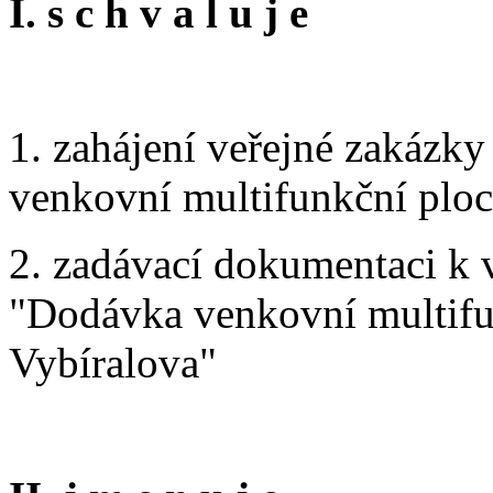
I. s c h v a l u j e
1. zahájení veřejné zakázk
venkovní multifunkční plo
2. zadávací dokumentaci k 
"Dodávka venkovní multifu
Vybíralova"