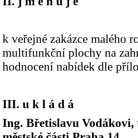
II. j m e n u j e
k veřejné zakázce malého 
multifunkční plochy na za
hodnocení nabídek dle přílo
III. u k l á d á
Ing. Břetislavu Vodákovi
městské části Praha 14