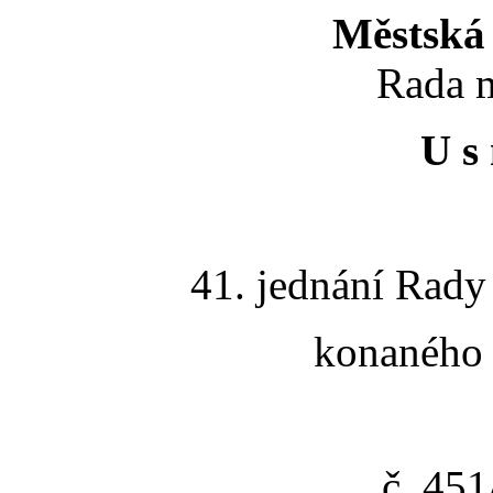
Městská 
Rada m
U s 
41. jednání Rady
konaného 
č. 45