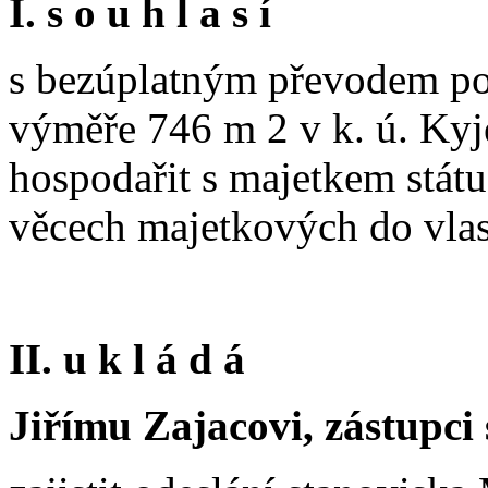
I. s o u h l a s í
s bezúplatným převodem po
výměře 746 m 2 v k. ú. Kyje
hospodařit s majetkem státu
věcech majetkových do vlast
II. u k l á d á
Jiřímu Zajacovi, zástupci 