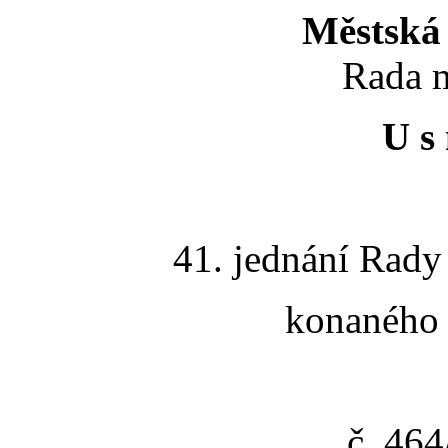
Městská 
Rada m
U s 
41. jednání Rady
konaného 
č. 46