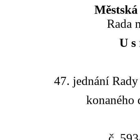
Městská 
Rada m
U s 
47. jednání Rady
konaného d
č. 59