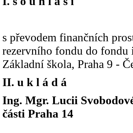
I. s o u h l a s í
s převodem finančních pros
rezervního fondu do fondu 
Základní škola, Praha 9 - 
II. u k l á d á
Ing. Mgr. Lucii Svobodové
části Praha 14