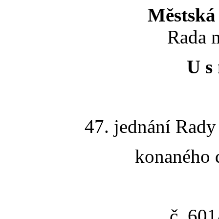
Městská 
Rada m
U s 
47. jednání Rady
konaného d
č. 60