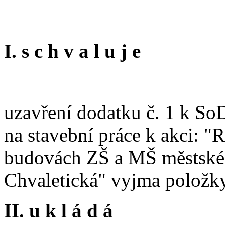
I. s c h v a l u j e
uzavření dodatku č. 1 k So
na stavební práce k akci: "
budovách ZŠ a MŠ městské 
Chvaletická" vyjma položk
II. u k l á d á