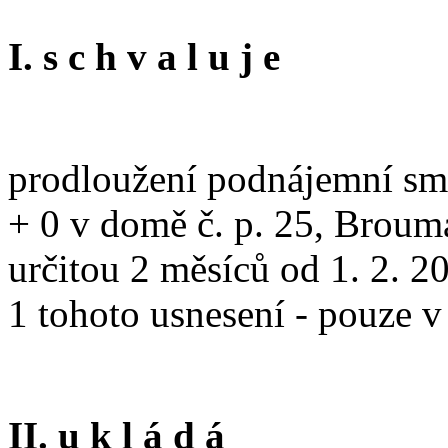
I. s c h v a l u j e
prodloužení podnájemní sml
+ 0 v domě č. p. 25, Brouma
určitou 2 měsíců od 1. 2. 20
1 tohoto usnesení - pouze 
II. u k l á d á