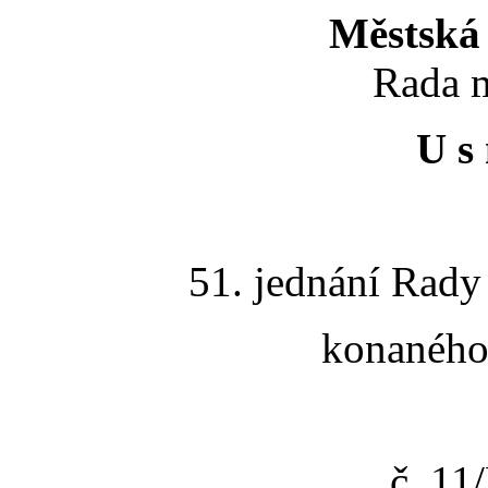
Městská 
Rada m
U s 
51. jednání Rady
konaného 
č. 1