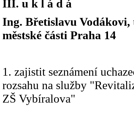
III. u k l á d á
Ing. Břetislavu Vodákovi
městské části Praha 14
1. zajistit seznámení ucha
rozsahu na služby "Revitali
ZŠ Vybíralova"