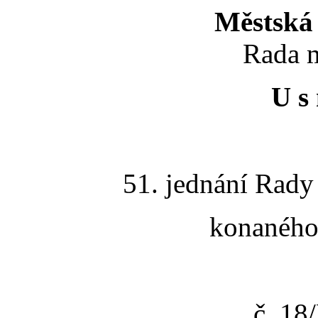
Městská 
Rada m
U s 
51. jednání Rady
konaného 
č. 1