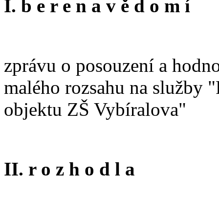
I. b e r e n a v ě d o m í
zprávu o posouzení a hodno
malého rozsahu na služby "R
objektu ZŠ Vybíralova"
II. r o z h o d l a