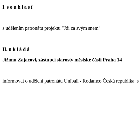
I. s o u h l a s í
s udělením patronátu projektu "Jdi za svým snem"
II. u k l á d á
Jiřímu Zajacovi, zástupci starosty městské části Praha 14
informovat o udělení patronátu Unibail - Rodamco Česká republika, s.