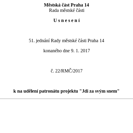
Městská část Praha 14
Rada městské části
U s n e s e n í
51. jednání Rady městské části Praha 14
konaného dne 9. 1. 2017
č. 22/RMČ/2017
k na udělení patronátu projektu "Jdi za svým snem"