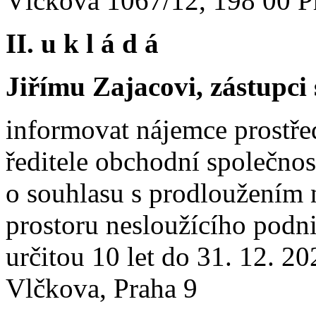
Vlčkova 1067/12, 198 00 P
II. u k l á d á
Jiřímu Zajacovi, zástupci 
informovat nájemce prostře
ředitele obchodní společnos
o souhlasu s prodloužením
prostoru nesloužícího podn
určitou 10 let do 31. 12. 20
Vlčkova, Praha 9