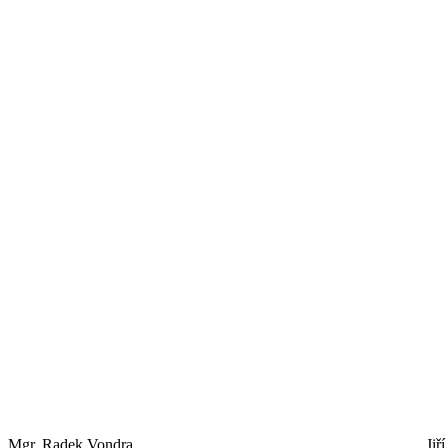
Mgr. Radek Vondra
Jiř