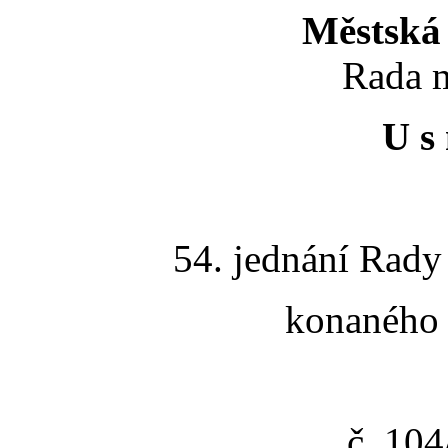
Městská 
Rada m
U s 
54. jednání Rady
konaného 
č. 10