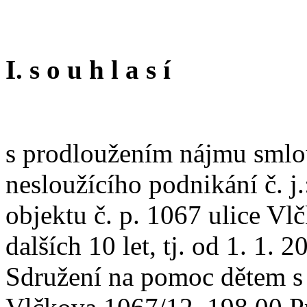
I. s o u h l a s í
s prodloužením nájmu smlo
nesloužícího podnikání č. 
objektu č. p. 1067 ulice Vl
dalších 10 let, tj. od 1. 1.
Sdružení na pomoc dětem s h