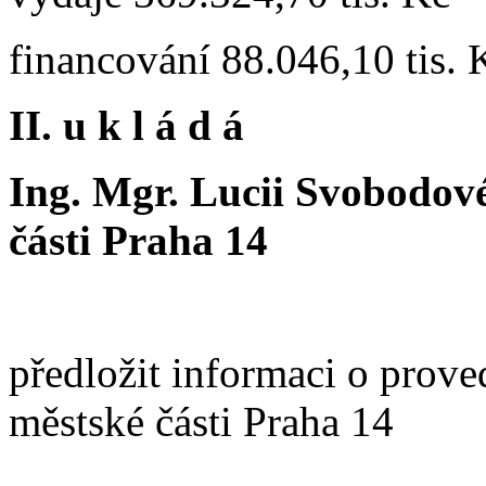
financování 88.046,10 tis. 
II. u k l á d á
Ing. Mgr. Lucii Svobodové
části Praha 14
předložit informaci o prov
městské části Praha 14