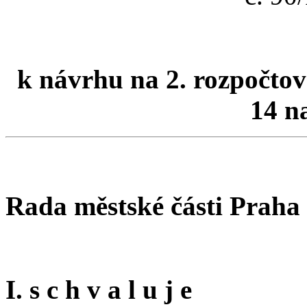
k návrhu na 2. rozpočtov
14 n
Rada městské části Praha
I. s c h v a l u j e