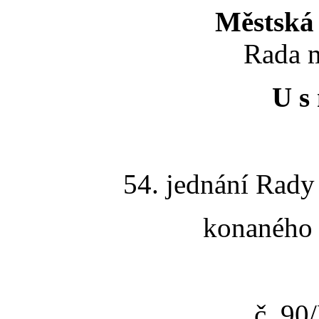
Městská 
Rada m
U s 
54. jednání Rady
konaného 
č. 9