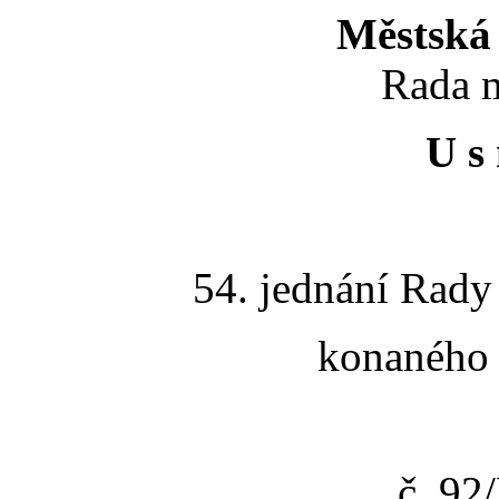
Městská 
Rada m
U s 
54. jednání Rady
konaného 
č. 9