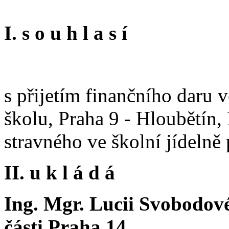
I. s o u h l a s í
s přijetím finančního daru 
školu, Praha 9 - Hloubětín,
stravného ve školní jídelně
II. u k l á d á
Ing. Mgr. Lucii Svobodové
části Praha 14