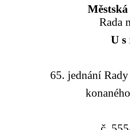
Městská 
Rada m
U s 
65. jednání Rady
konaného 
č. 55