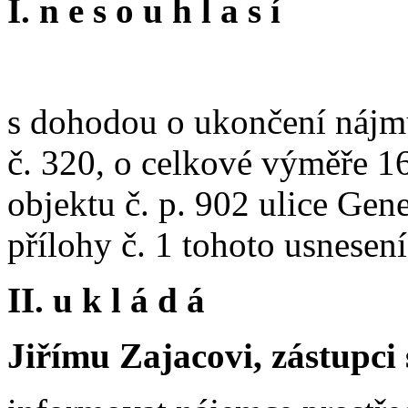
I. n e s o u h l a s í
s dohodou o ukončení nájm
č. 320, o celkové výměře 1
objektu č. p. 902 ulice Gen
přílohy č. 1 tohoto usnesení
II. u k l á d á
Jiřímu Zajacovi, zástupci 